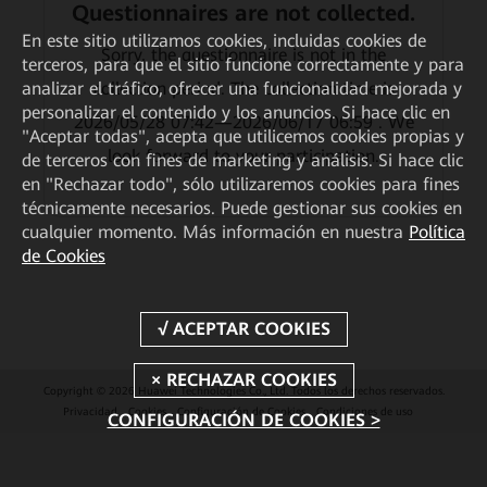
Questionnaires are not collected.
En este sitio utilizamos cookies, incluidas cookies de
Sorry, the questionnaire is not in the
terceros, para que el sitio funcione correctamente y para
collection period. The collection time is
analizar el tráfico, ofrecer una funcionalidad mejorada y
personalizar el contenido y los anuncios. Si hace clic en
2026/05/28 07:42—2026/06/17 06:59 . We
"Aceptar todas", acepta que utilicemos cookies propias y
look forward to your participation.
de terceros con fines de marketing y análisis. Si hace clic
en "Rechazar todo", sólo utilizaremos cookies para fines
técnicamente necesarios. Puede gestionar sus cookies en
cualquier momento. Más información en nuestra
Política
de Cookies
Copyright © 2026 Huawei Technologies Co., Ltd. Todos los derechos reservados.
Privacidad
Cookies
Configuración de Cookies
Condiciones de uso
CONFIGURACIÓN DE COOKIES >