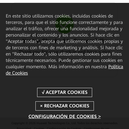
En este sitio utilizamos cookies, incluidas cookies de
terceros, para que el sitio funcione correctamente y para
analizar el tráfico, ofrecer una funcionalidad mejorada y
personalizar el contenido y los anuncios. Si hace clic en
You've Checked In Successfully
"Aceptar todas", acepta que utilicemos cookies propias y
de terceros con fines de marketing y análisis. Si hace clic
Thank you for your check-in and have a nice
en "Rechazar todo", sólo utilizaremos cookies para fines
técnicamente necesarios. Puede gestionar sus cookies en
day.
cualquier momento. Más información en nuestra
Política
de Cookies
CONFIGURACIÓN DE COOKIES >
Copyright © 2026 Huawei Technologies Co., Ltd. Todos los derechos reservados.
Privacidad
Cookies
Configuración de Cookies
Condiciones de uso