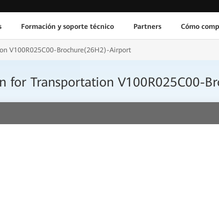
s
Formación y soporte técnico
Partners
Cómo comp
tion V100R025C00-Brochure(26H2)-Airport
 for Transportation V100R025C00-Br