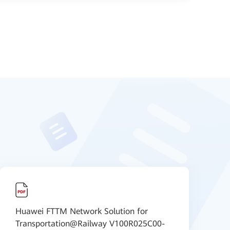
Huawei FTTM Network Solution for
H
Transportation@Railway V100R025C00-
T