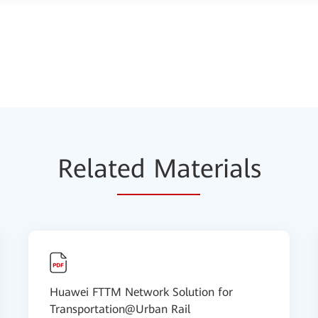
Relat
ed Mat
erials
Huawei FTTM Network Solution for
Transportation@Urban Rail