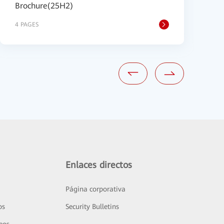
Brochure(25H2)
B
4 PAGES
4
Enlaces directos
Página corporativa
os
Security Bulletins