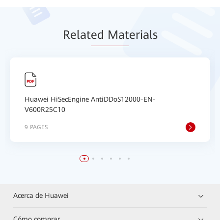
Relat
ed Mat
erials
Huawei HiSecEngine AntiDDoS12000-EN-
V600R25C10
9 PAGES
Acerca de Huawei
Cómo comprar