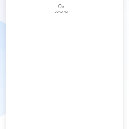
0
%
LOADING