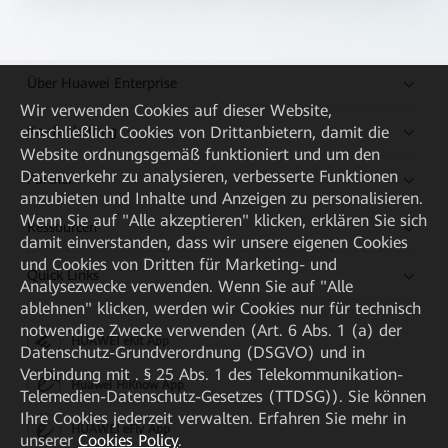
Über Huawei Enterprise
Wir verwenden Cookies auf dieser Website,
Kaufanleitung
einschließlich Cookies von Drittanbietern, damit die
Website ordnungsgemäß funktioniert und um den
Datenverkehr zu analysieren, verbesserte Funktionen
Partner
anzubieten und Inhalte und Anzeigen zu personalisieren.
Wenn Sie auf "Alle akzeptieren" klicken, erklären Sie sich
Ressourcen
damit einverstanden, dass wir unsere eigenen Cookies
und Cookies von Dritten für Marketing- und
Quick Links
Analysezwecke verwenden. Wenn Sie auf "Alle
ablehnen" klicken, werden wir Cookies nur für technisch
notwendige Zwecke verwenden (Art. 6 Abs. 1 (a) der
HUAWEI eKit App
Datenschutz-Grundverordnung (DSGVO) und in
Verbindung mit . § 25 Abs. 1 des Telekommunikation-
Huawei HiKnow App
Telemedien-Datenschutz-Gesetzes (TTDSG)). Sie können
Ihre Cookies jederzeit verwalten. Erfahren Sie mehr in
HUAWEI eFly App
unserer
Cookies Policy
.