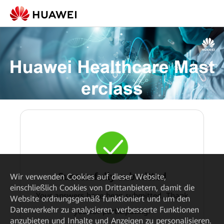
Successfully submitted
Wir verwenden Cookies auf dieser Website,
einschließlich Cookies von Drittanbietern, damit die
Your answers have been submitted. Thank
Website ordnungsgemäß funktioniert und um den
Datenverkehr zu analysieren, verbesserte Funktionen
you for participating.
anzubieten und Inhalte und Anzeigen zu personalisieren.