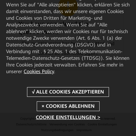
Wenn Sie auf "Alle akzeptieren" klicken, erklären Sie sich
damit einverstanden, dass wir unsere eigenen Cookies
und Cookies von Dritten für Marketing- und
You have completed the
Analysezwecke verwenden. Wenn Sie auf "Alle
questionnaire.
ablehnen" klicken, werden wir Cookies nur für technisch
notwendige Zwecke verwenden (Art. 6 Abs. 1 (a) der
The questionnaire has been submitted and
Datenschutz-Grundverordnung (DSGVO) und in
Verbindung mit . § 25 Abs. 1 des Telekommunikation-
cannot be submitted again.
Telemedien-Datenschutz-Gesetzes (TTDSG)). Sie können
Ihre Cookies jederzeit verwalten. Erfahren Sie mehr in
unserer
Cookies Policy
.
COOKIE EINSTELLUNGEN >
Copyright © 2026 Huawei Technologies Co., Ltd. All rights reserved.
Datenschutzrichtlinie
Verwendung von Cookies
Cookie Einstellungen
Nutzungsbedingungen
Impressum