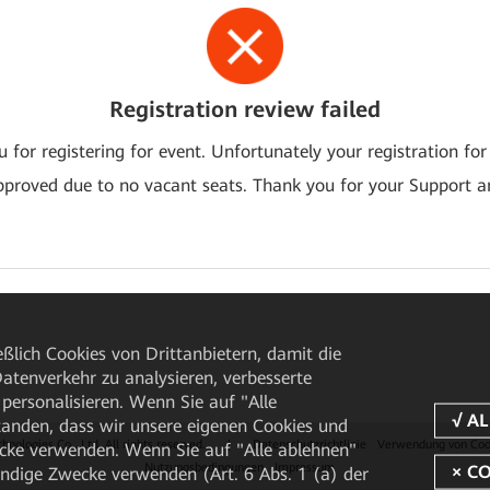
Registration review failed
 for registering for event. Unfortunately your registration for
pproved due to no vacant seats. Thank you for your Support a
ßlich Cookies von Drittanbietern, damit die
tenverkehr zu analysieren, verbesserte
personalisieren. Wenn Sie auf "Alle
rstanden, dass wir unsere eigenen Cookies und
ologies Co., Ltd. All rights reserved.
|
Datenschutzrichtlinie
Verwendung von Coo
cke verwenden. Wenn Sie auf "Alle ablehnen"
Nutzungsbedingungen
Impressum
endige Zwecke verwenden (Art. 6 Abs. 1 (a) der