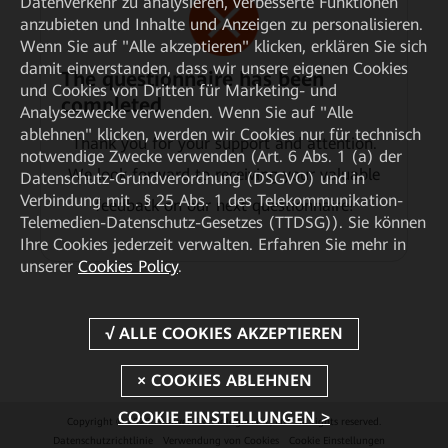
Datenverkehr zu analysieren, verbesserte Funktionen
anzubieten und Inhalte und Anzeigen zu personalisieren.
Wenn Sie auf "Alle akzeptieren" klicken, erklären Sie sich
damit einverstanden, dass wir unsere eigenen Cookies
The questionnaire has been
und Cookies von Dritten für Marketing- und
completed.
Analysezwecke verwenden. Wenn Sie auf "Alle
ablehnen" klicken, werden wir Cookies nur für technisch
Thank you for your support and attention.
notwendige Zwecke verwenden (Art. 6 Abs. 1 (a) der
We look forward to receiving your valuable
Datenschutz-Grundverordnung (DSGVO) und in
Verbindung mit . § 25 Abs. 1 des Telekommunikation-
feedback on our next questionnaire!
Telemedien-Datenschutz-Gesetzes (TTDSG)). Sie können
Ihre Cookies jederzeit verwalten. Erfahren Sie mehr in
unserer
Cookies Policy
.
COOKIE EINSTELLUNGEN >
Copyright © 2026 Huawei Technologies Co., Ltd. All rights reserved.
Datenschutzrichtlinie
Verwendung von Cookies
Cookie Einstellungen