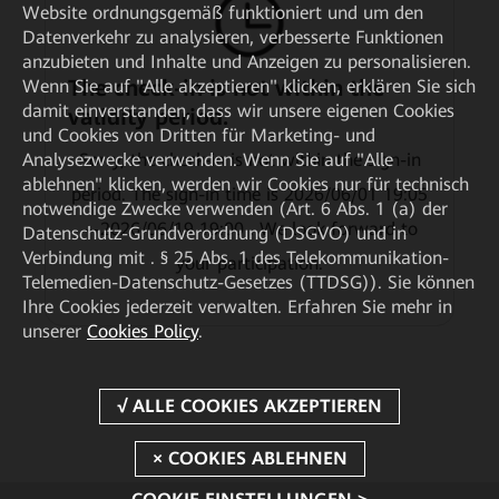
Website ordnungsgemäß funktioniert und um den
Datenverkehr zu analysieren, verbesserte Funktionen
anzubieten und Inhalte und Anzeigen zu personalisieren.
The check-in is not within the
Wenn Sie auf "Alle akzeptieren" klicken, erklären Sie sich
damit einverstanden, dass wir unsere eigenen Cookies
validity period.
und Cookies von Dritten für Marketing- und
Sorry, the check-in is not within the sign-in
Analysezwecke verwenden. Wenn Sie auf "Alle
ablehnen" klicken, werden wir Cookies nur für technisch
period. The sign-in time is 2026/06/01 19:05
notwendige Zwecke verwenden (Art. 6 Abs. 1 (a) der
—2026/06/19 19:00 . We look forward to
Datenschutz-Grundverordnung (DSGVO) und in
Verbindung mit . § 25 Abs. 1 des Telekommunikation-
your participation.
Telemedien-Datenschutz-Gesetzes (TTDSG)). Sie können
Ihre Cookies jederzeit verwalten. Erfahren Sie mehr in
unserer
Cookies Policy
.