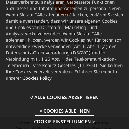
Datenverkehr zu analysieren, verbesserte Funktionen
anzubieten und Inhalte und Anzeigen zu personalisieren.
Wenn Sie auf "Alle akzeptieren" klicken, erklären Sie sich
damit einverstanden, dass wir unsere eigenen Cookies
Registration review failed
und Cookies von Dritten für Marketing- und
Thank you for registering for event.
Analysezwecke verwenden. Wenn Sie auf "Alle
ablehnen" klicken, werden wir Cookies nur für technisch
Unfortunately your registration for the event
notwendige Zwecke verwenden (Art. 6 Abs. 1 (a) der
is not approved due to no vacant seats.
Datenschutz-Grundverordnung (DSGVO) und in
Verbindung mit . § 25 Abs. 1 des Telekommunikation-
Thank you for your Support and Trust.
Telemedien-Datenschutz-Gesetzes (TTDSG)). Sie können
Ihre Cookies jederzeit verwalten. Erfahren Sie mehr in
unserer
Cookies Policy
.
COOKIE EINSTELLUNGEN >
Copyright © 2026 Huawei Technologies Co., Ltd. All rights reserved.
Datenschutzrichtlinie
Verwendung von Cookies
Cookie Einstellungen