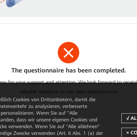
The questionnaire has been completed.
ou for your support and attention. We look forward to receiv
valuable feedback on our next questionnaire!
ßlich Cookies von Drittanbietern, damit die
tenverkehr zu analysieren, verbesserte
personalisieren. Wenn Sie auf "Alle
rstanden, dass wir unsere eigenen Cookies und
cke verwenden. Wenn Sie auf "Alle ablehnen"
endige Zwecke verwenden (Art. 6 Abs. 1 (a) der