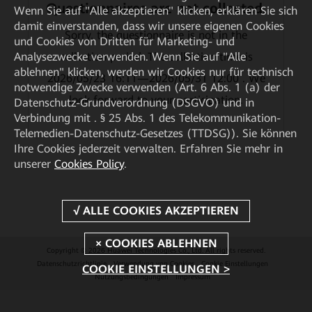
Questionnaires are not collected.
Wenn Sie auf "Alle akzeptieren" klicken, erklären Sie sich
damit einverstanden, dass wir unsere eigenen Cookies
Sorry, the questionnaire is not in the
und Cookies von Dritten für Marketing- und
Analysezwecke verwenden. Wenn Sie auf "Alle
collection period. The collection time is
ablehnen" klicken, werden wir Cookies nur für technisch
2026/05/23 16:11—2026/05/31 12:00 . We
notwendige Zwecke verwenden (Art. 6 Abs. 1 (a) der
look forward to your participation.
Datenschutz-Grundverordnung (DSGVO) und in
Verbindung mit . § 25 Abs. 1 des Telekommunikation-
Telemedien-Datenschutz-Gesetzes (TTDSG)). Sie können
Ihre Cookies jederzeit verwalten. Erfahren Sie mehr in
unserer
Cookies Policy
.
Copyright © 2026 Huawei Technologies Co., Ltd. All rights reserved.
Datenschutzrichtlinie
Verwendung von Cookies
Cookie Einstellungen
COOKIE EINSTELLUNGEN >
Nutzungsbedingungen
Impressum