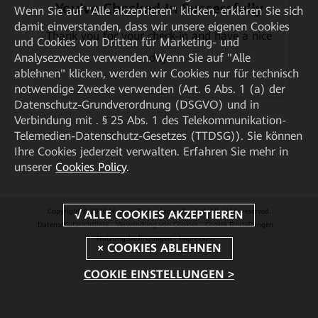
You've Checked In Successfully
Wenn Sie auf "Alle akzeptieren" klicken, erklären Sie sich
damit einverstanden, dass wir unsere eigenen Cookies
Thank you for your check-in and have a nice
und Cookies von Dritten für Marketing- und
Analysezwecke verwenden. Wenn Sie auf "Alle
day.
ablehnen" klicken, werden wir Cookies nur für technisch
notwendige Zwecke verwenden (Art. 6 Abs. 1 (a) der
Datenschutz-Grundverordnung (DSGVO) und in
Verbindung mit . § 25 Abs. 1 des Telekommunikation-
Telemedien-Datenschutz-Gesetzes (TTDSG)). Sie können
Ihre Cookies jederzeit verwalten. Erfahren Sie mehr in
unserer
Cookies Policy
.
Copyright © 2026 Huawei Technologies Co., Ltd. All rights reserved.
Datenschutzrichtlinie
Verwendung von Cookies
Cookie Einstellungen
Nutzungsbedingungen
Impressum
COOKIE EINSTELLUNGEN >