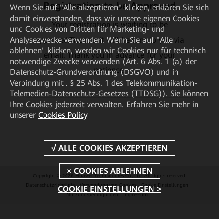
Registration to be Approved
Wenn Sie auf "Alle akzeptieren" klicken, erklären Sie sich
damit einverstanden, dass wir unsere eigenen Cookies
Your registration is waiting to be
und Cookies von Dritten für Marketing- und
Analysezwecke verwenden. Wenn Sie auf "Alle
approved.The result will be sent to you via
ablehnen" klicken, werden wir Cookies nur für technisch
email. Thank you in advance for your
notwendige Zwecke verwenden (Art. 6 Abs. 1 (a) der
patience.
Datenschutz-Grundverordnung (DSGVO) und in
Verbindung mit . § 25 Abs. 1 des Telekommunikation-
Telemedien-Datenschutz-Gesetzes (TTDSG)). Sie können
Ihre Cookies jederzeit verwalten. Erfahren Sie mehr in
unserer
Cookies Policy
.
Copyright © 2026 Huawei Technologies Co., Ltd. All rights reserved.
Datenschutzrichtlinie
Verwendung von Cookies
Cookie Einstellungen
COOKIE EINSTELLUNGEN >
Nutzungsbedingungen
Impressum