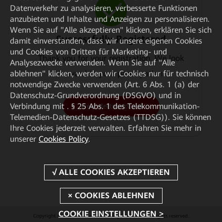
Datenverkehr zu analysieren, verbesserte Funktionen
anzubieten und Inhalte und Anzeigen zu personalisieren.
Wenn Sie auf "Alle akzeptieren" klicken, erklären Sie sich
Successfully Registered
damit einverstanden, dass wir unsere eigenen Cookies
und Cookies von Dritten für Marketing- und
Thank you for your registration. We look
Analysezwecke verwenden. Wenn Sie auf "Alle
forward to your participation.
ablehnen" klicken, werden wir Cookies nur für technisch
notwendige Zwecke verwenden (Art. 6 Abs. 1 (a) der
Datenschutz-Grundverordnung (DSGVO) und in
Verbindung mit . § 25 Abs. 1 des Telekommunikation-
View electronicCard
Telemedien-Datenschutz-Gesetzes (TTDSG)). Sie können
Ihre Cookies jederzeit verwalten. Erfahren Sie mehr in
unserer
Cookies Policy
.
COOKIE EINSTELLUNGEN >
Copyright © 2026 Huawei Technologies Co., Ltd. All rights reserved.