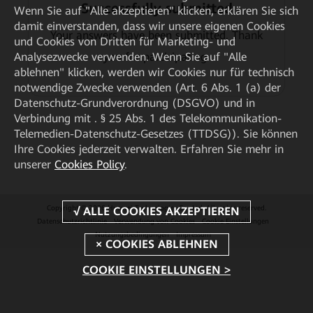
Successfully submitted
Wenn Sie auf "Alle akzeptieren" klicken, erklären Sie sich
damit einverstanden, dass wir unsere eigenen Cookies
Your answers have been submitted. Thank
und Cookies von Dritten für Marketing- und
Analysezwecke verwenden. Wenn Sie auf "Alle
you for participating.
ablehnen" klicken, werden wir Cookies nur für technisch
notwendige Zwecke verwenden (Art. 6 Abs. 1 (a) der
Datenschutz-Grundverordnung (DSGVO) und in
Verbindung mit . § 25 Abs. 1 des Telekommunikation-
Telemedien-Datenschutz-Gesetzes (TTDSG)). Sie können
Ihre Cookies jederzeit verwalten. Erfahren Sie mehr in
unserer
Cookies Policy
.
Copyright © 2026 Huawei Technologies Co., Ltd. All rights reserved.
Datenschutzrichtlinie
Verwendung von Cookies
Cookie Einstellungen
Nutzungsbedingungen
Impressum
COOKIE EINSTELLUNGEN >