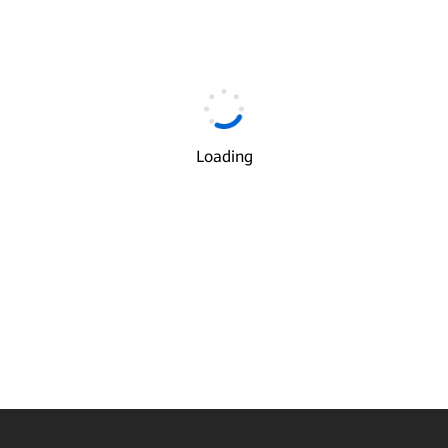
Check-in Form
Loading
Email
*
Ich erkläre und stimme der Verwendung und Übermittlung meiner
persönlichen Daten durch Huawei gemäß den
Datenschutzbestimmungen
und den
Nutzungsbedingungen
von Huaw
zu.
Next