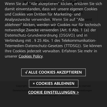
Registration review failed
Wenn Sie auf "Alle akzeptieren" klicken, erklären Sie sich
damit einverstanden, dass wir unsere eigenen Cookies
Thank you for registering for event.
und Cookies von Dritten für Marketing- und
Analysezwecke verwenden. Wenn Sie auf "Alle
Unfortunately your registration for the event
ablehnen" klicken, werden wir Cookies nur für technisch
is not approved due to no vacant seats.
notwendige Zwecke verwenden (Art. 6 Abs. 1 (a) der
Thank you for your Support and Trust.
Datenschutz-Grundverordnung (DSGVO) und in
Verbindung mit . § 25 Abs. 1 des Telekommunikation-
Telemedien-Datenschutz-Gesetzes (TTDSG)). Sie können
Ihre Cookies jederzeit verwalten. Erfahren Sie mehr in
unserer
Cookies Policy
.
Copyright © 2026 Huawei Technologies Co., Ltd. All rights reserved.
Datenschutzrichtlinie
Verwendung von Cookies
Cookie Einstellungen
COOKIE EINSTELLUNGEN >
Nutzungsbedingungen
Impressum