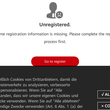
Unregistered.
me registration information is missing. Please complete the re
process first.
Go to register
ßlich Cookies von Drittanbietern, damit die
tenverkehr zu analysieren, verbesserte
personalisieren. Wenn Sie auf "Alle
rstanden, dass wir unsere eigenen Cookies und
cke verwenden. Wenn Sie auf "Alle ablehnen"
endige Zwecke verwenden (Art. 6 Abs. 1 (a) der