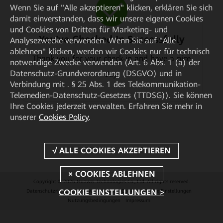
Wenn Sie auf "Alle akzeptieren" klicken, erklären Sie sich
damit einverstanden, dass wir unsere eigenen Cookies
und Cookies von Dritten für Marketing- und
You've Checked In Successfully
Analysezwecke verwenden. Wenn Sie auf "Alle
ablehnen" klicken, werden wir Cookies nur für technisch
Thank you for your check-in and have a nice
notwendige Zwecke verwenden (Art. 6 Abs. 1 (a) der
Datenschutz-Grundverordnung (DSGVO) und in
day.
Verbindung mit . § 25 Abs. 1 des Telekommunikation-
Telemedien-Datenschutz-Gesetzes (TTDSG)). Sie können
Ihre Cookies jederzeit verwalten. Erfahren Sie mehr in
unserer
Cookies Policy
.
Copyright © 2026 Huawei Technologies Co., Ltd. All rights reserved.
COOKIE EINSTELLUNGEN >
Datenschutzrichtlinie
Verwendung von Cookies
Cookie Einstellungen
Nutzungsbedingungen
Impressum