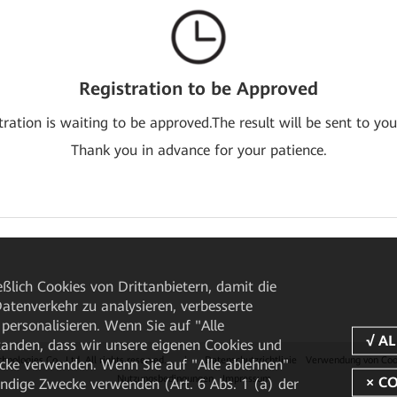
Registration to be Approved
tration is waiting to be approved.The result will be sent to you
Thank you in advance for your patience.
ßlich Cookies von Drittanbietern, damit die
tenverkehr zu analysieren, verbesserte
personalisieren. Wenn Sie auf "Alle
rstanden, dass wir unsere eigenen Cookies und
ologies Co., Ltd. All rights reserved.
|
Datenschutzrichtlinie
Verwendung von Coo
cke verwenden. Wenn Sie auf "Alle ablehnen"
Nutzungsbedingungen
Impressum
endige Zwecke verwenden (Art. 6 Abs. 1 (a) der