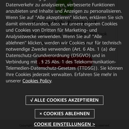
Datenverkehr zu analysieren, verbesserte Funktionen
anzubieten und Inhalte und Anzeigen zu personalisieren.
Wenn Sie auf "Alle akzeptieren" klicken, erklären Sie sich
Successfully Registered
damit einverstanden, dass wir unsere eigenen Cookies
und Cookies von Dritten für Marketing- und
Thank you for your registration. We look
Analysezwecke verwenden. Wenn Sie auf "Alle
forward to your participation.
ablehnen" klicken, werden wir Cookies nur für technisch
notwendige Zwecke verwenden (Art. 6 Abs. 1 (a) der
Datenschutz-Grundverordnung (DSGVO) und in
Verbindung mit . § 25 Abs. 1 des Telekommunikation-
View electronicCard
Telemedien-Datenschutz-Gesetzes (TTDSG)). Sie können
Ihre Cookies jederzeit verwalten. Erfahren Sie mehr in
unserer
Cookies Policy
.
COOKIE EINSTELLUNGEN >
Copyright © 2026 Huawei Technologies Co., Ltd. All rights reserved.