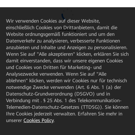
Wir verwenden Cookies auf dieser Website,
einschließlich Cookies von Drittanbietern, damit die
Email
*
Loading
Website ordnungsgemäß funktioniert und um den
Datenverkehr zu analysieren, verbesserte Funktionen
anzubieten und Inhalte und Anzeigen zu personalisieren.
Ich erkläre und stimme der Verwendung und
√
Wenn Sie auf "Alle akzeptieren" klicken, erklären Sie sich
Übermittlung meiner persönlichen Daten durch Huawei
damit einverstanden, dass wir unsere eigenen Cookies
gemäß den
Datenschutzbestimmungen
und den
und Cookies von Dritten für Marketing- und
Nutzungsbedingungen
von Huawei zu.
Analysezwecke verwenden. Wenn Sie auf "Alle
ablehnen" klicken, werden wir Cookies nur für technisch
notwendige Zwecke verwenden (Art. 6 Abs. 1 (a) der
Datenschutz-Grundverordnung (DSGVO) und in
Next
Verbindung mit . § 25 Abs. 1 des Telekommunikation-
Telemedien-Datenschutz-Gesetzes (TTDSG)). Sie können
Ihre Cookies jederzeit verwalten. Erfahren Sie mehr in
unserer
Cookies Policy
.