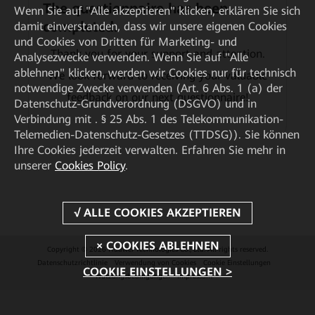
The questionnaire has been
Wenn Sie auf "Alle akzeptieren" klicken, erklären Sie sich
completed.
damit einverstanden, dass wir unsere eigenen Cookies
und Cookies von Dritten für Marketing- und
Thank you for your support and attention.
Analysezwecke verwenden. Wenn Sie auf "Alle
ablehnen" klicken, werden wir Cookies nur für technisch
We look forward to receiving your valuable
notwendige Zwecke verwenden (Art. 6 Abs. 1 (a) der
feedback on our next questionnaire!
Datenschutz-Grundverordnung (DSGVO) und in
Verbindung mit . § 25 Abs. 1 des Telekommunikation-
Telemedien-Datenschutz-Gesetzes (TTDSG)). Sie können
Ihre Cookies jederzeit verwalten. Erfahren Sie mehr in
unserer
Cookies Policy
.
Copyright © 2026 Huawei Technologies Co., Ltd. All rights reserved.
Datenschutzrichtlinie
Verwendung von Cookies
Cookie Einstellungen
COOKIE EINSTELLUNGEN >
Nutzungsbedingungen
Impressum