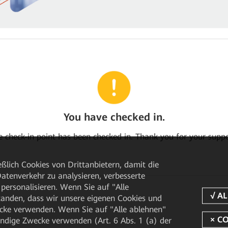
You have checked in.
e check-in point has been checked in. Thank you for your suppo
ßlich Cookies von Drittanbietern, damit die
tenverkehr zu analysieren, verbesserte
personalisieren. Wenn Sie auf "Alle
rstanden, dass wir unsere eigenen Cookies und
cke verwenden. Wenn Sie auf "Alle ablehnen"
endige Zwecke verwenden (Art. 6 Abs. 1 (a) der