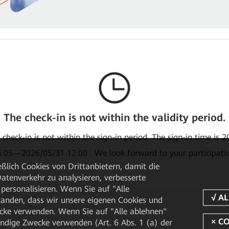
The check-in is not within the validity period.
e check-in is not within the sign-in period. The sign-in time is 
:05—2026/05/31 12:00 . We look forward to your participati
ßlich Cookies von Drittanbietern, damit die
tenverkehr zu analysieren, verbesserte
personalisieren. Wenn Sie auf "Alle
rstanden, dass wir unsere eigenen Cookies und
cke verwenden. Wenn Sie auf "Alle ablehnen"
endige Zwecke verwenden (Art. 6 Abs. 1 (a) der