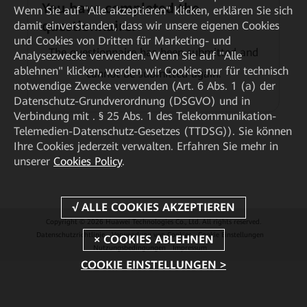
You have completed the
Wenn Sie auf "Alle akzeptieren" klicken, erklären Sie sich
questionnaire.
damit einverstanden, dass wir unsere eigenen Cookies
und Cookies von Dritten für Marketing- und
The questionnaire has been submitted and
Analysezwecke verwenden. Wenn Sie auf "Alle
ablehnen" klicken, werden wir Cookies nur für technisch
cannot be submitted again.
notwendige Zwecke verwenden (Art. 6 Abs. 1 (a) der
Datenschutz-Grundverordnung (DSGVO) und in
Verbindung mit . § 25 Abs. 1 des Telekommunikation-
Telemedien-Datenschutz-Gesetzes (TTDSG)). Sie können
Ihre Cookies jederzeit verwalten. Erfahren Sie mehr in
unserer
Cookies Policy
.
Copyright © 2026 Huawei Technologies Co., Ltd. All rights reserved.
Datenschutzrichtlinie
Verwendung von Cookies
Cookie Einstellungen
Nutzungsbedingungen
Impressum
COOKIE EINSTELLUNGEN >