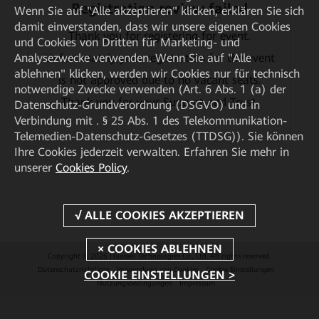
Registration review failed
Wenn Sie auf "Alle akzeptieren" klicken, erklären Sie sich
damit einverstanden, dass wir unsere eigenen Cookies
Thank you for registering for event.
und Cookies von Dritten für Marketing- und
Analysezwecke verwenden. Wenn Sie auf "Alle
Unfortunately your registration for the event
ablehnen" klicken, werden wir Cookies nur für technisch
is not approved due to no vacant seats.
notwendige Zwecke verwenden (Art. 6 Abs. 1 (a) der
Thank you for your Support and Trust.
Datenschutz-Grundverordnung (DSGVO) und in
Verbindung mit . § 25 Abs. 1 des Telekommunikation-
Telemedien-Datenschutz-Gesetzes (TTDSG)). Sie können
Ihre Cookies jederzeit verwalten. Erfahren Sie mehr in
unserer
Cookies Policy
.
Copyright © 2026 Huawei Technologies Co., Ltd. All rights reserved.
Datenschutzrichtlinie
Verwendung von Cookies
Cookie Einstellungen
COOKIE EINSTELLUNGEN >
Nutzungsbedingungen
Impressum