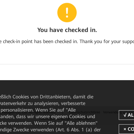
You have checked in.
e check-in point has been checked in. Thank you for your suppo
ßlich Cookies von Drittanbietern, damit die
tenverkehr zu analysieren, verbesserte
personalisieren. Wenn Sie auf "Alle
ologies Co., Ltd. All rights reserved.
|
Datenschutzrichtlinie
Verwendung von Coo
rstanden, dass wir unsere eigenen Cookies und
Nutzungsbedingungen
Impressum
cke verwenden. Wenn Sie auf "Alle ablehnen"
endige Zwecke verwenden (Art. 6 Abs. 1 (a) der