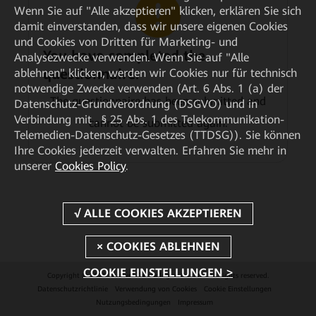
Wenn Sie auf "Alle akzeptieren" klicken, erklären Sie sich
damit einverstanden, dass wir unsere eigenen Cookies
und Cookies von Dritten für Marketing- und
You have completed the
Analysezwecke verwenden. Wenn Sie auf "Alle
questionnaire.
ablehnen" klicken, werden wir Cookies nur für technisch
notwendige Zwecke verwenden (Art. 6 Abs. 1 (a) der
The questionnaire has been submitted and
Datenschutz-Grundverordnung (DSGVO) und in
Verbindung mit . § 25 Abs. 1 des Telekommunikation-
cannot be submitted again.
Telemedien-Datenschutz-Gesetzes (TTDSG)). Sie können
Ihre Cookies jederzeit verwalten. Erfahren Sie mehr in
unserer
Cookies Policy
.
COOKIE EINSTELLUNGEN >
Copyright © 2026 Huawei Technologies Co., Ltd. All rights reserved.
Datenschutzrichtlinie
Verwendung von Cookies
Cookie Einstellungen
Nutzungsbedingungen
Impressum