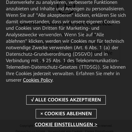
Datenverkehr zu analysieren, verbesserte Funktionen
anzubieten und Inhalte und Anzeigen zu personalisieren.
Wenn Sie auf "Alle akzeptieren" klicken, erklären Sie sich
damit einverstanden, dass wir unsere eigenen Cookies
Questionnaires are not collected.
und Cookies von Dritten für Marketing- und
Sorry, the questionnaire is not in the
Analysezwecke verwenden. Wenn Sie auf "Alle
ablehnen" klicken, werden wir Cookies nur für technisch
collection period. The collection time is
notwendige Zwecke verwenden (Art. 6 Abs. 1 (a) der
2026/05/12 00:08—2026/07/31 12:00 . We
Datenschutz-Grundverordnung (DSGVO) und in
Verbindung mit . § 25 Abs. 1 des Telekommunikation-
look forward to your participation.
Telemedien-Datenschutz-Gesetzes (TTDSG)). Sie können
Ihre Cookies jederzeit verwalten. Erfahren Sie mehr in
unserer
Cookies Policy
.
COOKIE EINSTELLUNGEN >
Copyright © 2026 Huawei Technologies Co., Ltd. All rights reserved.
Datenschutzrichtlinie
Verwendung von Cookies
Cookie Einstellungen