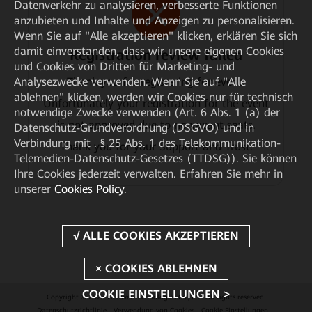
Datenverkehr zu analysieren, verbesserte Funktionen
anzubieten und Inhalte und Anzeigen zu personalisieren.
Wenn Sie auf "Alle akzeptieren" klicken, erklären Sie sich
damit einverstanden, dass wir unsere eigenen Cookies
Registration review failed
und Cookies von Dritten für Marketing- und
Thank you for registering for event.
Analysezwecke verwenden. Wenn Sie auf "Alle
ablehnen" klicken, werden wir Cookies nur für technisch
Unfortunately your registration for the event
notwendige Zwecke verwenden (Art. 6 Abs. 1 (a) der
is not approved due to no vacant seats.
Datenschutz-Grundverordnung (DSGVO) und in
Verbindung mit . § 25 Abs. 1 des Telekommunikation-
Thank you for your Support and Trust.
Telemedien-Datenschutz-Gesetzes (TTDSG)). Sie können
Ihre Cookies jederzeit verwalten. Erfahren Sie mehr in
unserer
Cookies Policy
.
COOKIE EINSTELLUNGEN >
Copyright © 2026 Huawei Technologies Co., Ltd. All rights reserved.
Datenschutzrichtlinie
Verwendung von Cookies
Cookie Einstellungen