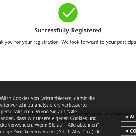
Successfully Registered
k you for your registration. We look forward to your participa
ßlich Cookies von Drittanbietern, damit die
tenverkehr zu analysieren, verbesserte
personalisieren. Wenn Sie auf "Alle
ologies Co., Ltd. All rights reserved.
|
Datenschutzrichtlinie
Verwendung von Coo
rstanden, dass wir unsere eigenen Cookies und
Nutzungsbedingungen
Impressum
cke verwenden. Wenn Sie auf "Alle ablehnen"
endige Zwecke verwenden (Art. 6 Abs. 1 (a) der