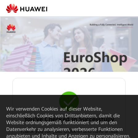
Wir verwenden Cookies auf dieser Website,
einschließlich Cookies von Drittanbietern, damit die
You've Checked In Successfully
Website ordnungsgemäß funktioniert und um den
Datenverkehr zu analysieren, verbesserte Funktionen
Thank you for your check-in and have a nice
anzubieten und Inhalte und Anzeigen zu personalisieren.