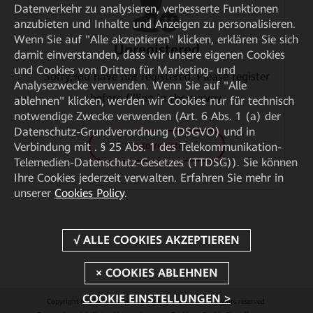
Datenverkehr zu analysieren, verbesserte Funktionen
anzubieten und Inhalte und Anzeigen zu personalisieren.
Wenn Sie auf "Alle akzeptieren" klicken, erklären Sie sich
Unregistered
damit einverstanden, dass wir unsere eigenen Cookies
und Cookies von Dritten für Marketing- und
Sorry,You have not registered. Please register
Analysezwecke verwenden. Wenn Sie auf "Alle
before filling in the survey.
ablehnen" klicken, werden wir Cookies nur für technisch
notwendige Zwecke verwenden (Art. 6 Abs. 1 (a) der
Datenschutz-Grundverordnung (DSGVO) und in
Go to register
Verbindung mit . § 25 Abs. 1 des Telekommunikation-
Telemedien-Datenschutz-Gesetzes (TTDSG)). Sie können
Ihre Cookies jederzeit verwalten. Erfahren Sie mehr in
unserer
Cookies Policy
.
COOKIE EINSTELLUNGEN >
Copyright © 2026 Huawei Technologies Co., Ltd. All rights reserved.