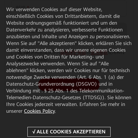
邮箱
*
Wir verwenden Cookies auf dieser Website,
einschließlich Cookies von Drittanbietern, damit die
Website ordnungsgemäß funktioniert und um den
Datenverkehr zu analysieren, verbesserte Funktionen
邮箱验证码
*
获取验证码
anzubieten und Inhalte und Anzeigen zu personalisieren.
Wenn Sie auf "Alle akzeptieren" klicken, erklären Sie sich
damit einverstanden, dass wir unsere eigenen Cookies
我理解并同意按照华为
隐私保护条款
和
使用条款
使用和传
√
und Cookies von Dritten für Marketing- und
递我的个人信息。
Analysezwecke verwenden. Wenn Sie auf "Alle
ablehnen" klicken, werden wir Cookies nur für technisch
notwendige Zwecke verwenden (Art. 6 Abs. 1 (a) der
Datenschutz-Grundverordnung (DSGVO) und in
Submit
Verbindung mit . § 25 Abs. 1 des Telekommunikation-
Telemedien-Datenschutz-Gesetzes (TTDSG)). Sie können
Ihre Cookies jederzeit verwalten. Erfahren Sie mehr in
unserer
Cookies Policy
.