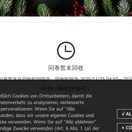
问卷暂未回收
卷暂未在回收时间段内，回收时间为 2025/11/25 04:50—2025/
06:00，期待您的参与！
ßlich Cookies von Drittanbietern, damit die
tenverkehr zu analysieren, verbesserte
personalisieren. Wenn Sie auf "Alle
rstanden, dass wir unsere eigenen Cookies und
cke verwenden. Wenn Sie auf "Alle ablehnen"
endige Zwecke verwenden (Art. 6 Abs. 1 (a) der