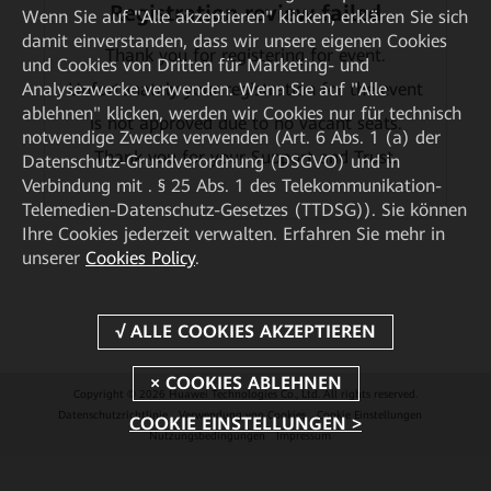
Registration review failed
Wenn Sie auf "Alle akzeptieren" klicken, erklären Sie sich
damit einverstanden, dass wir unsere eigenen Cookies
Thank you for registering for event.
und Cookies von Dritten für Marketing- und
Unfortunately your registration for the event
Analysezwecke verwenden. Wenn Sie auf "Alle
ablehnen" klicken, werden wir Cookies nur für technisch
is not approved due to no vacant seats.
notwendige Zwecke verwenden (Art. 6 Abs. 1 (a) der
Thank you for your Support and Trust.
Datenschutz-Grundverordnung (DSGVO) und in
Verbindung mit . § 25 Abs. 1 des Telekommunikation-
Telemedien-Datenschutz-Gesetzes (TTDSG)). Sie können
Ihre Cookies jederzeit verwalten. Erfahren Sie mehr in
unserer
Cookies Policy
.
Copyright © 2026 Huawei Technologies Co., Ltd. All rights reserved.
Datenschutzrichtlinie
Verwendung von Cookies
Cookie Einstellungen
COOKIE EINSTELLUNGEN >
Nutzungsbedingungen
Impressum