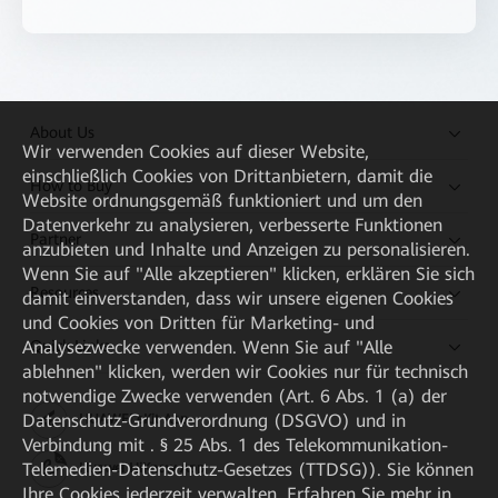
About Us
Wir verwenden Cookies auf dieser Website,
einschließlich Cookies von Drittanbietern, damit die
How to Buy
Website ordnungsgemäß funktioniert und um den
Datenverkehr zu analysieren, verbesserte Funktionen
Partner
anzubieten und Inhalte und Anzeigen zu personalisieren.
Wenn Sie auf "Alle akzeptieren" klicken, erklären Sie sich
Resources
damit einverstanden, dass wir unsere eigenen Cookies
und Cookies von Dritten für Marketing- und
Quick Links
Analysezwecke verwenden. Wenn Sie auf "Alle
ablehnen" klicken, werden wir Cookies nur für technisch
notwendige Zwecke verwenden (Art. 6 Abs. 1 (a) der
Datenschutz-Grundverordnung (DSGVO) und in
HUAWEI eKit App
Verbindung mit . § 25 Abs. 1 des Telekommunikation-
Telemedien-Datenschutz-Gesetzes (TTDSG)). Sie können
Huawei HiKnow App
Ihre Cookies jederzeit verwalten. Erfahren Sie mehr in