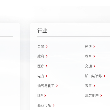
行业
金融
制造
政府
教育
医疗
交通
电力
矿山与冶炼
油气与化工
零售
ISP
建筑地产
商业市场