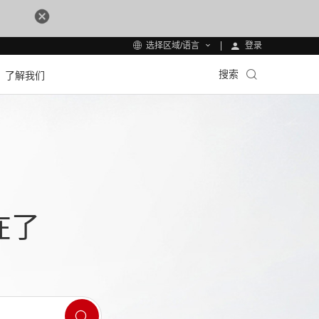
登录
选择区域/语言
搜索
了解我们
在了