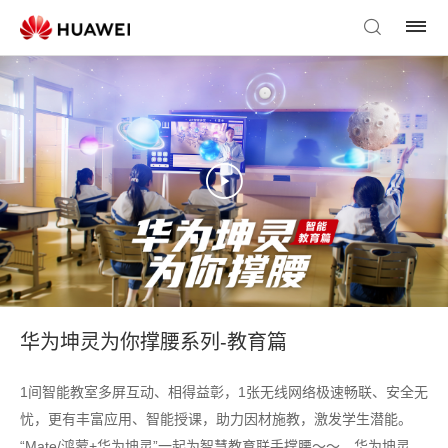
华为坤灵为你撑腰系列-教育篇
1间智能教室多屏互动、相得益彰，1张无线网络极速畅联、安全无
忧，更有丰富应用、智能授课，助力因材施教，激发学生潜能。
“Mate/鸿蒙+华为坤灵”一起为智慧教育联手撑腰～～。华为坤灵，