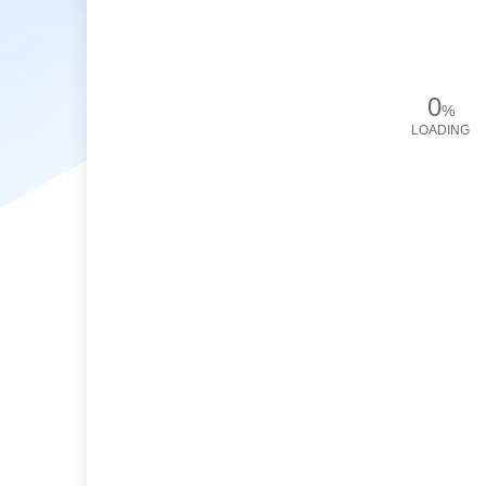
0
%
LOADING