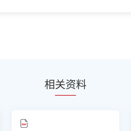
相
关资
料