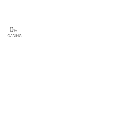
0
%
LOADING