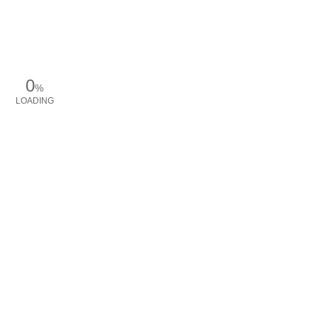
0
%
LOADING