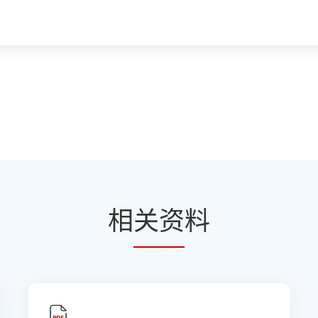
相
关资
料