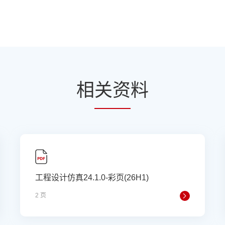
相
关资
料
工程设计仿真24.1.0-彩页(26H1)
2 页