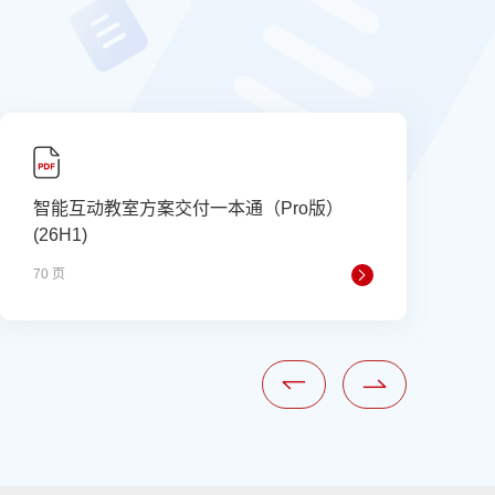
智能互动教室方案交付一本通（Pro版）
(26H1)
(
70 页
6