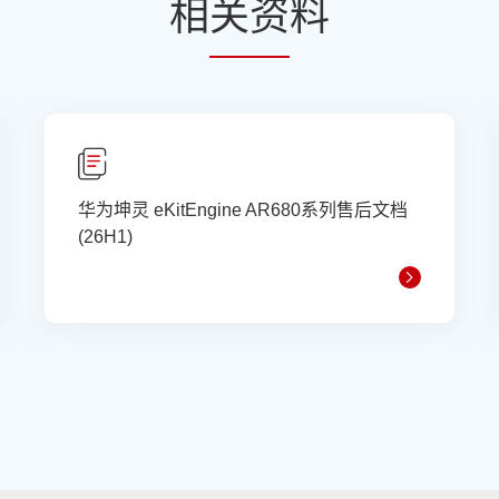
相
关资
料
华为坤灵 eKitEngine AR680系列售后文档
(26H1)