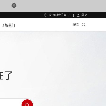
登录
选择区域/语言
搜索
了解我们
在了