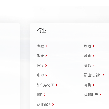
行业
金融
制造
政府
教育
医疗
交通
电力
矿山与冶炼
油气与化工
零售
ISP
建筑地产
商业市场