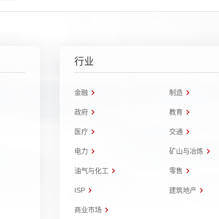
行业
金融
制造
政府
教育
医疗
交通
电力
矿山与冶炼
油气与化工
零售
ISP
建筑地产
商业市场