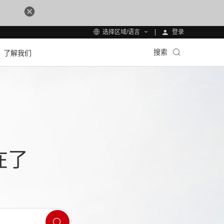
登录
选择区域/语言
搜索
了解我们
在了